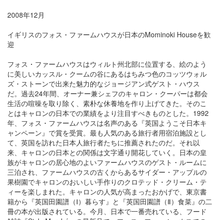
2008年12月
イギリスのフォス・ファームハウスが日本のMominoki Houseを歓
迎
フォス・ファームハウスはウィルト州北部に位置する、絵のよう
に美しいカッスル・クームの谷にあるはちみつ色のコッツウォル
ズ・ストーンで出来た魅力的なジョージアン式ゲスト・ハウス
だ。過去24年間、オーナー兼シェフのキャロン・クーパーは都会
生活の喧噪を取り除く、素朴な休養地を作り上げてきた。そのこ
とはキャロンの日本での業績をより注目すべきものとした。1992
年、フォス・ファームハウスは名声のある『英国ようこそ日本キ
ャンペーン』で賞を受賞。最も人気のある旅行者用宿泊施設とし
て、英国を訪れた日本人旅行者たちに推薦されたのだ。それ以
来、キャロンの日本との関係は文字通り開花していく。日本の皇
族がキャロンの居心地のよいファームハウスのゲスト・ルームに
三泊され、ファームハウスの古くからあるサイダー・アップルの
果樹園でキャロンのおいしい手作りのクロテッド・クリーム・テ
ィーを楽しまれた。キャロンの人気が高まったおかげで、東京書
籍から『英国田園譜（Ⅰ）暮らす』と『英国田園譜（Ⅱ）食菜』の二
冊の本が出版されている。今月、日本で一番売れている、フード