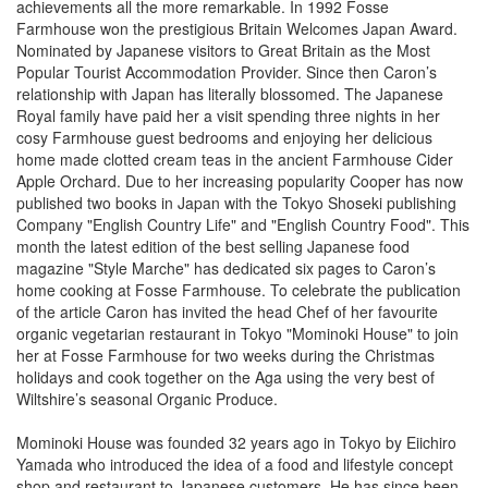
achievements all the more remarkable. In 1992 Fosse
Farmhouse won the prestigious Britain Welcomes Japan Award.
Nominated by Japanese visitors to Great Britain as the Most
Popular Tourist Accommodation Provider. Since then Caron’s
relationship with Japan has literally blossomed. The Japanese
Royal family have paid her a visit spending three nights in her
cosy Farmhouse guest bedrooms and enjoying her delicious
home made clotted cream teas in the ancient Farmhouse Cider
Apple Orchard. Due to her increasing popularity Cooper has now
published two books in Japan with the Tokyo Shoseki publishing
Company "English Country Life" and "English Country Food". This
month the latest edition of the best selling Japanese food
magazine "Style Marche" has dedicated six pages to Caron’s
home cooking at Fosse Farmhouse. To celebrate the publication
of the article Caron has invited the head Chef of her favourite
organic vegetarian restaurant in Tokyo "Mominoki House" to join
her at Fosse Farmhouse for two weeks during the Christmas
holidays and cook together on the Aga using the very best of
Wiltshire’s seasonal Organic Produce.
Mominoki House was founded 32 years ago in Tokyo by Eiichiro
Yamada who introduced the idea of a food and lifestyle concept
shop and restaurant to Japanese customers. He has since been