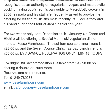
recognised as an authority on vegetarian, vegan, and macrobiotic
cooking having published his own guide to Macrobiotic cookery in
2006. Yamada and his staff are frequently asked to provide the
catering for visiting musicians most recently Paul McCartney and
his band during their tour of Japan earlier this year.
For two weeks only from December 20th - January 4th Caron and
Eiichiro will be offering a Special Mominoki vegetarian dinner
menu at Fosse Farmhouse. The set four course dinner menu is
£28.00 pp and the Seven Course Christmas Day Lunch menu is
£55.00 pp BY ADVANCE RESERVATION ONLY - MIN 48 HOURS
Overnight B&B accommodation available from £47.50.00 pp
sharing a double en-suite room
Reservations and enquiries
Tel: 01249 782286
www.fossefarmhouse.com
email:
caroncooper@fossefarmhouse.com
公式発表