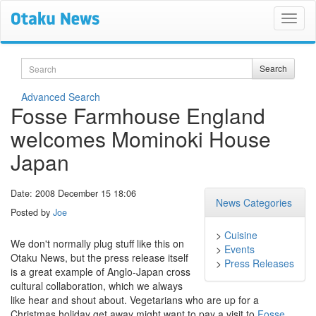
Search
Search
Advanced Search
Fosse Farmhouse England
welcomes Mominoki House
Japan
Date: 2008 December 15 18:06
News Categories
Posted by
Joe
>
Cuisine
We don't normally plug stuff like this on
>
Events
Otaku News, but the press release itself
>
Press Releases
is a great example of Anglo-Japan cross
cultural collaboration, which we always
like hear and shout about. Vegetarians who are up for a
Christmas holiday get away might want to pay a visit to
Fosse