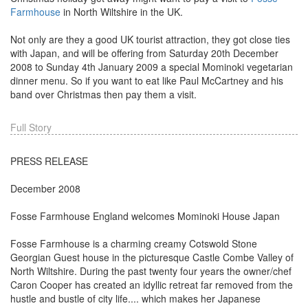
Farmhouse
in North Wiltshire in the UK.
Not only are they a good UK tourist attraction, they got close ties
with Japan, and will be offering from Saturday 20th December
2008 to Sunday 4th January 2009 a special Mominoki vegetarian
dinner menu. So if you want to eat like Paul McCartney and his
band over Christmas then pay them a visit.
Full Story
PRESS RELEASE
December 2008
Fosse Farmhouse England welcomes Mominoki House Japan
Fosse Farmhouse is a charming creamy Cotswold Stone
Georgian Guest house in the picturesque Castle Combe Valley of
North Wiltshire. During the past twenty four years the owner/chef
Caron Cooper has created an idyllic retreat far removed from the
hustle and bustle of city life.... which makes her Japanese