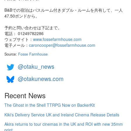
B&Bでの宿泊はバスルーム付きダブル・ルームを共有して、一人
47.50ポンドから。
予約と問い合わせは下記まで。
電話： 01249782286
ウェブサイト：
www.fossefarmhouse.com
電子メール：
caroncooper@fossefarmhouse.com
Source:
Fosse Farmhouse
@otaku_news
@otakunews.com
Recent News
The Ghost in the Shell TTRPG Now on BackerKit
Kiki's Delivery Service UK and Ireland Cinema Release Details
Akira returns to tour cinemas in the UK and ROI with new 35mm
print