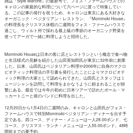
雑誌『Style Marché』の最新号で、フォス・ファームハウスでの
キャロンの家庭的な料理について六ページに渡って特集してい
る。この記事の発行を祝うため、キャロンは東京にある大好きな
オーガニック・ベジタリアン・レストラン、『Mominoki House』
の料理長をクリスマス休暇の二週間をフォス・ファームハウスで
過ごし、ウィルト州で採れる最上級の季節のオーガニック野菜を
使ってアーガで一緒に料理しようと招待した。
Mominoki Houseは日本の客に店とレストランという概念で食べ物
と生活様式の見解を紹介した山田英知郎氏が東京に32年前に創業
した。以来、山田氏はベジタリアン料理や2006年に自身のマクロ
ビオティック料理法の手引書を発行したことによりマクロビオテ
ィック料理の大家として認められてきた。山田氏とスタッフはミ
ュージシャンを訪問して料理をまかなうように頼まれることが頻
繁にある。最近では今年の初めに日本ツアーで訪れたポール・マ
ッカートニーと彼のバンドに料理を出した。
12月20日から1月4日の二週間のみ、キャロンと山田氏がフォス・
ファームハウスで特別Mominokiベジタリアン・ディナーを出す予
定である。四コース、ディナー・メニューは一人28.00ポンド、七
コース、クリスマス・ランチ・メニューは一人55.00ポンド。48時
間前までの要予約。